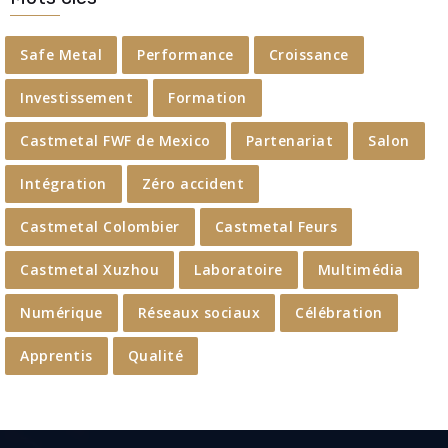
Safe Metal
Performance
Croissance
Investissement
Formation
Castmetal FWF de Mexico
Partenariat
Salon
Intégration
Zéro accident
Castmetal Colombier
Castmetal Feurs
Castmetal Xuzhou
Laboratoire
Multimédia
Numérique
Réseaux sociaux
Célébration
Apprentis
Qualité