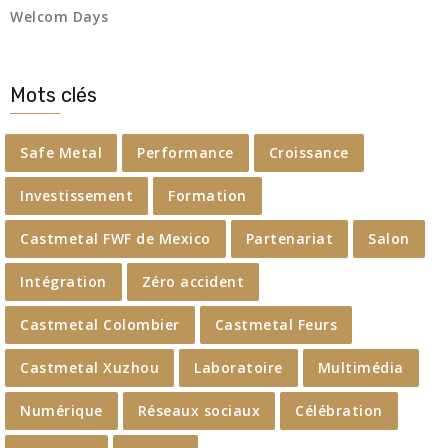
Welcom Days
Mots clés
Safe Metal
Performance
Croissance
Investissement
Formation
Castmetal FWF de Mexico
Partenariat
Salon
Intégration
Zéro accident
Castmetal Colombier
Castmetal Feurs
Castmetal Xuzhou
Laboratoire
Multimédia
Numérique
Réseaux sociaux
Célébration