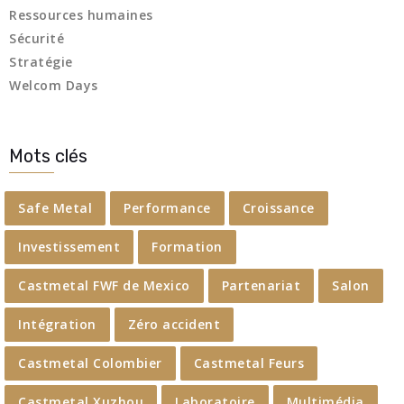
Ressources humaines
Sécurité
Stratégie
Welcom Days
Mots clés
Safe Metal
Performance
Croissance
Investissement
Formation
Castmetal FWF de Mexico
Partenariat
Salon
Intégration
Zéro accident
Castmetal Colombier
Castmetal Feurs
Castmetal Xuzhou
Laboratoire
Multimédia