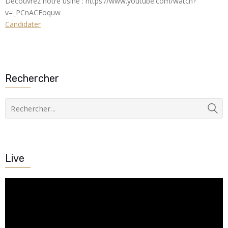
Découvrez notre usine : https://www.youtube.com/watch?
v=_PCnACFoquw
Candidater
Rechercher
Live
Lecteur
vidéo