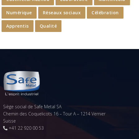
Numérique
Réseaux sociaux
Célébration
Apprentis
Qualité
Siège social de Safe Metal SA
Chemin des Coquelicots 16 – Tour A – 1214 Vernier
Suisse
+41 22 920 00 53