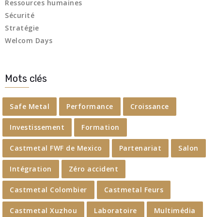
Ressources humaines
Sécurité
Stratégie
Welcom Days
Mots clés
Safe Metal
Performance
Croissance
Investissement
Formation
Castmetal FWF de Mexico
Partenariat
Salon
Intégration
Zéro accident
Castmetal Colombier
Castmetal Feurs
Castmetal Xuzhou
Laboratoire
Multimédia