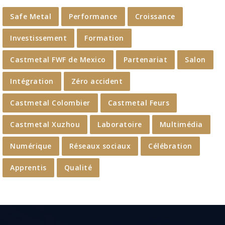
Safe Metal
Performance
Croissance
Investissement
Formation
Castmetal FWF de Mexico
Partenariat
Salon
Intégration
Zéro accident
Castmetal Colombier
Castmetal Feurs
Castmetal Xuzhou
Laboratoire
Multimédia
Numérique
Réseaux sociaux
Célébration
Apprentis
Qualité