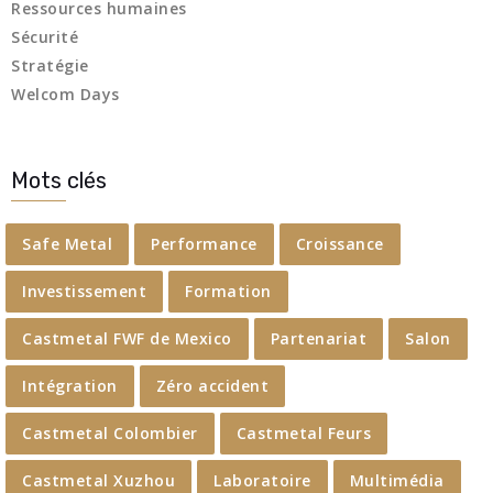
Ressources humaines
Sécurité
Stratégie
Welcom Days
Mots clés
Safe Metal
Performance
Croissance
Investissement
Formation
Castmetal FWF de Mexico
Partenariat
Salon
Intégration
Zéro accident
Castmetal Colombier
Castmetal Feurs
Castmetal Xuzhou
Laboratoire
Multimédia